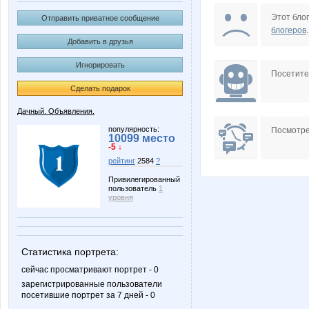
Grida
Helga24
Этот блог
Отправить приватное сообщение
блогеров
.
Добавить в друзья
Игнорировать
Marietta
Ma
Посетит
Сделать подарок
Дачный. Объявления.
Simens
Ta_s
популярность:
Посмотре
10099 место
-5 ↓
рейтинг
2584
?
Привилегированный
пользователь
1
basik95
chaykan
уровня
Статистика портрета:
kristimasik
lada45
сейчас просматривают портрет - 0
зарегистрированные пользователи
посетившие портрет за 7 дней - 0