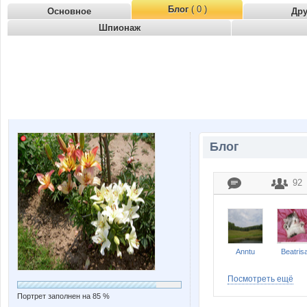
Блог
( 0 )
Основное
Др
Шпионаж
Блог
92
Anntu
Beatris
Посмотреть ещё
Портрет заполнен на 85 %